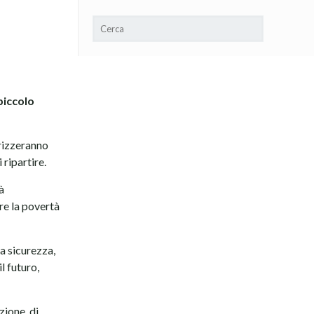
piccolo
orizzeranno
ripartire.
à
re la povertà
ma sicurezza,
l futuro,
ione, di