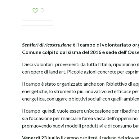
0
Sentieri di ricostruzione
è il campo di volontariato org
Comune colpito dal sisma del 2016 e sede dell’Osse
Dieci volontari, provenienti da tutta l’Italia, ripulirann
con opere di land art. Piccole azioni concrete per espri
Il campo è stato organizzato anche con l’obiettivo di ap
energetiche, lo strumento più innovativo ed efficace per
energetica, coniugare obiettivi sociali con quelli ambient
Il campo, quindi, vuole essere un’occasione per ribadire 
sia l’occasione per rilanciare l’area vasta dell’Appennin
promuovendo nuovi modelli produttivi e di consumo basa
Venerdì 23 luglio
il campo ospiterà il raduno dei g