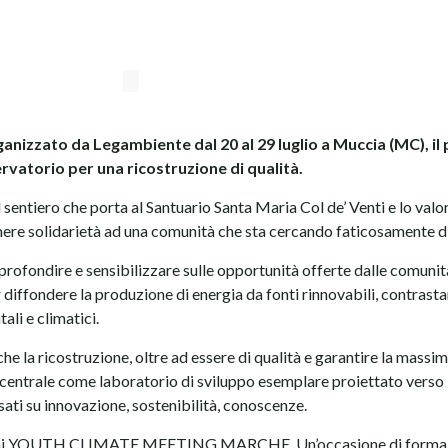
anizzato da Legambiente dal 20 al 29 luglio a Muccia (MC), il 
rvatorio per una ricostruzione di qualità.
o il sentiero che porta al Santuario Santa Maria Col de’ Venti e lo val
mere solidarietà ad una comunità che sta cercando faticosamente di 
profondire e sensibilizzare sulle opportunità offerte dalle comunit
 diffondere la produzione di energia da fonti rinnovabili, contrasta
ali e climatici.
che la ricostruzione, oltre ad essere di qualità e garantire la massi
o centrale come laboratorio di sviluppo esemplare proiettato verso i
ti su innovazione, sostenibilità, conoscenze.
iovani YOUTH CLIMATE MEETING MARCHE. Un’occasione di formaz