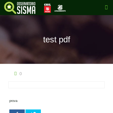
test pdf
0
prova