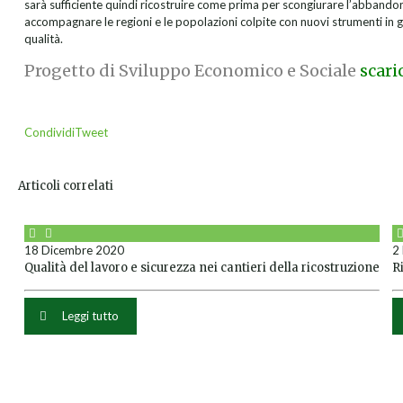
sarà sufficiente quindi ricostruire come prima per scongiurare l’abbandon
accompagnare le regioni e le popolazioni colpite con nuovi strumenti in 
qualità.
Progetto di Sviluppo Economico e Sociale
scari
Condividi
Tweet
Articoli correlati
18 Dicembre 2020
2
Qualità del lavoro e sicurezza nei cantieri della ricostruzione
R
Leggi tutto