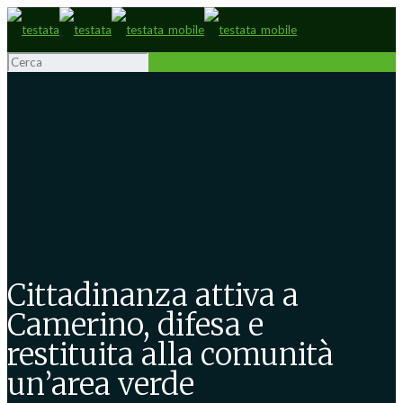
Cittadinanza attiva a
Camerino, difesa e
restituita alla comunità
un’area verde