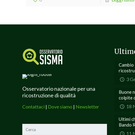
Ultim
Cambio d
ricostr
3 G
Osservatorio nazionale per una
Buone no
ricostruzione di qualità
colpite 
18 
Contattaci
|
Dove siamo
|
Newsletter
Ultimi c
Bando R
11 