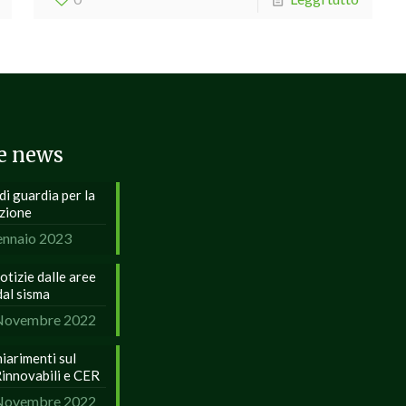
e news
i guardia per la
uzione
ennaio 2023
tizie dalle aree
dal sisma
Novembre 2022
hiarimenti sul
innovabili e CER
Novembre 2022